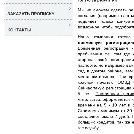
Мы не сможем сделать рег
ЗАКАЗАТЬ ПРОПИСКУ
согласия (например ваш м
подойдет только конкре
возможное, чтобы подобрат
КОНТАКТЫ
Наша компания готов
временную регистрац
Временная регистрация
- 
пребывания т.е. там где 
сторона такой регистраци
паспорте, но например вам 
сад в другом районе, вам
места жительства. При в
красной печатью ОМВД с
Сейчас такую регистрацию 
5 лет.
Постоянная регис
жительства, оформляется 
времени на 5 - 10 лет и 
Стоимость минимум от 30 
составляет около 7 дней. 
больших кредитов, так же 
гос службу.